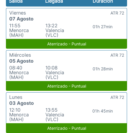
Salida
Llegada
Duración
Viernes
ATR 72
07 Agosto
11:55
13:22
01h 27min
Menorca
Valencia
(MAH)
(VLC)
Aterrizado - Puntual
Miércoles
ATR 72
05 Agosto
08:40
10:08
01h 28min
Menorca
Valencia
(MAH)
(VLC)
Aterrizado - Puntual
Lunes
ATR 72
03 Agosto
12:10
13:55
01h 45min
Menorca
Valencia
(MAH)
(VLC)
Aterrizado - Puntual