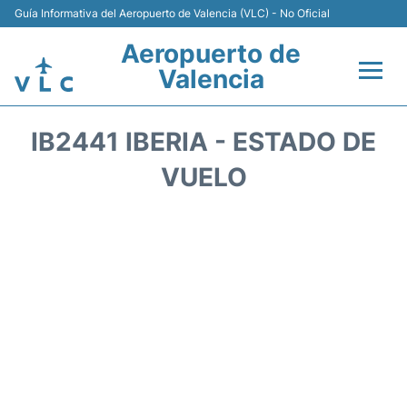
Guía Informativa del Aeropuerto de Valencia (VLC) - No Oficial
Aeropuerto de
Valencia
Vuelos +
IB2441 IBERIA - ESTADO DE
Terminales
VUELO
Transporte
Parking
Hoteles
Alquiler de Coches
Salas VIP