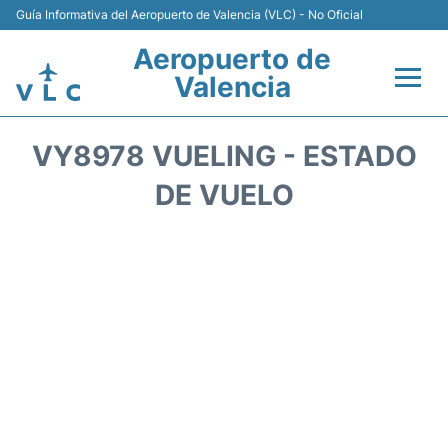
Guía Informativa del Aeropuerto de Valencia (VLC) - No Oficial
Aeropuerto de
Valencia
Vuelos +
VY8978 VUELING - ESTADO
Terminales
DE VUELO
Transporte
Parking
Hoteles
Alquiler de Coches
Salas VIP