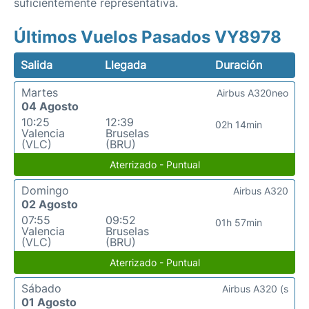
suficientemente representativa.
Últimos Vuelos Pasados VY8978
Salida
Llegada
Duración
Martes
Airbus A320neo
04 Agosto
10:25
12:39
02h 14min
Valencia
Bruselas
(VLC)
(BRU)
Aterrizado - Puntual
Domingo
Airbus A320
02 Agosto
07:55
09:52
01h 57min
Valencia
Bruselas
(VLC)
(BRU)
Aterrizado - Puntual
Sábado
Airbus A320 (s
01 Agosto